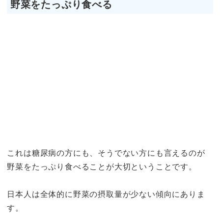
野菜をたっぷり食べる
これは糖尿病の方にも、そうでない方にも言えるのが
野菜をたっぷり食べることが大切ということです。
日本人は全体的に野菜の摂取量が少ない傾向にありま
す。
特にキャベツやレタス、小松菜、青梗菜、水菜などの
葉物をどれぐらい食べていますか。
食事のはじめに葉物野菜をよく噛んで食べることで満
腹中枢が働き、少ない食事量でも満腹が得られます。