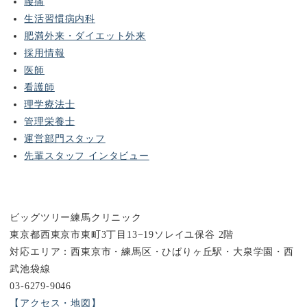
腰痛
生活習慣病内科
肥満外来・ダイエット外来
採用情報
医師
看護師
理学療法士
管理栄養士
運営部門スタッフ
先輩スタッフ インタビュー
ビッグツリー練馬クリニック
東京都西東京市東町3丁目13−19ソレイユ保谷 2階
対応エリア：西東京市・練馬区・ひばりヶ丘駅・大泉学園・西
武池袋線
03-6279-9046
【アクセス・地図】